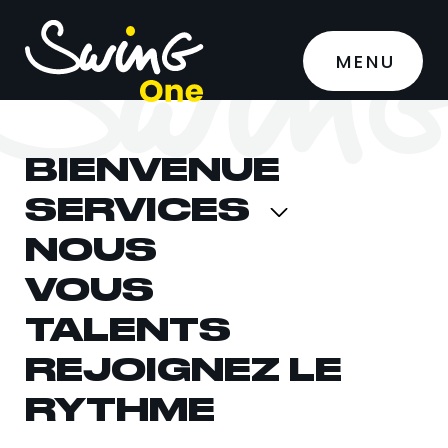
MENU
BIENVENUE
Préparez-vous à
SERVICES
rejoindre le
NOUS
rythme avec
VOUS
Swing-One
TALENTS
BIENVENUE
Nos bureaux
REJOIGNEZ LE
SERVICES
RYTHME
NOUS
SWING ONE PARIS