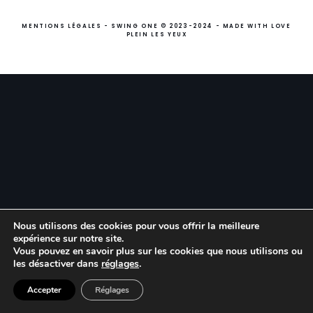
10 Rue du Débarcadère
VOUS
LNKDN
Paris 75017
MENTIONS LÉGALES
- SWING ONE © 2023-2024 - MADE WITH LOVE
PLEIN LES YEUX
+33 01 40 55 14 90
TALENTS
contact@swing-one.fr
La Swing Family
La Swing Family
REJOIGNEZ LE
RYTHME
SWING ONE MONACO
Ouverture prochainement :-)
Collaborons
Collaborons
ensemble
ensemble
Follow us !
LNKDN
Quel est votre rôle ?
Quel est votre profil ?
Nous utilisons des cookies pour vous offrir la meilleure
expérience sur notre site.
Vous pouvez en savoir plus sur les cookies que nous utilisons ou
les désactiver dans
réglages
.
Quel est votre nom ?
Quel est votre nom ?
Accepter
Réglages