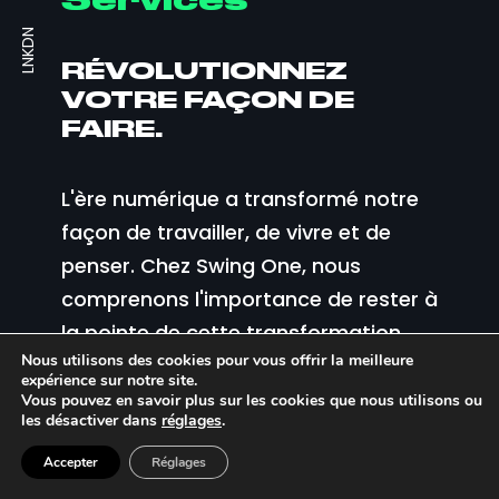
Design Studio
10 Rue du Débarcadère
Finance Services
LNKDN
Cyber Services
Paris 75017
Technical Services
+33 01 40 55 14 90
RÉVOLUTIONNEZ
NOUS
Design Studio
contact@swing-one.fr
VOTRE FAÇON DE
La Swing Family
La Swing Family
VOUS
FAIRE.
NOUS
TALENTS
SWING ONE MONACO
VOUS
L'ère numérique a transformé notre
Ouverture prochainement :-)
REJOIGNEZ LE
façon de travailler, de vivre et de
Collaborons
Collaborons
TALENTS
RYTHME
ensemble
ensemble
penser. Chez Swing One, nous
REJOIGNEZ LE
comprenons l'importance de rester à
Follow us !
RYTHME
la pointe de cette transformation.
LNKDN
Quel est votre rôle ?
Quel est votre profil ?
Nous utilisons des cookies pour vous offrir la meilleure
expérience sur notre site.
Nos services techniques sont conçus
Vous pouvez en savoir plus sur les cookies que nous utilisons ou
pour vous aider à naviguer dans ce
les désactiver dans
réglages
.
Quel est votre nom ?
Quel est votre nom ?
MENTIONS LÉGALES
- SWING ONE © 2023-2024 - MADE WITH LOVE
PLEIN LES YEUX
nouveau monde numérique avec
Accepter
Réglages
facilité et efficacité. Builder vos