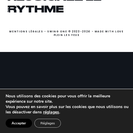
10 Rue du Débarcadère
RYTHME
VOUS
LNKDN
Paris 75017
+33 01 40 55 14 90
TALENTS
contact@swing-one.fr
La Swing Family
La Swing Family
REJOIGNEZ LE
MENTIONS LÉGALES
- SWING ONE © 2023-2024 - MADE WITH LOVE
PLEIN LES YEUX
RYTHME
SWING ONE MONACO
Ouverture prochainement :-)
Collaborons
Collaborons
ensemble
ensemble
Follow us !
LNKDN
Quel est votre rôle ?
Quel est votre profil ?
Nous utilisons des cookies pour vous offrir la meilleure
expérience sur notre site.
Vous pouvez en savoir plus sur les cookies que nous utilisons ou
les désactiver dans
réglages
.
Quel est votre nom ?
Quel est votre nom ?
Accepter
Réglages