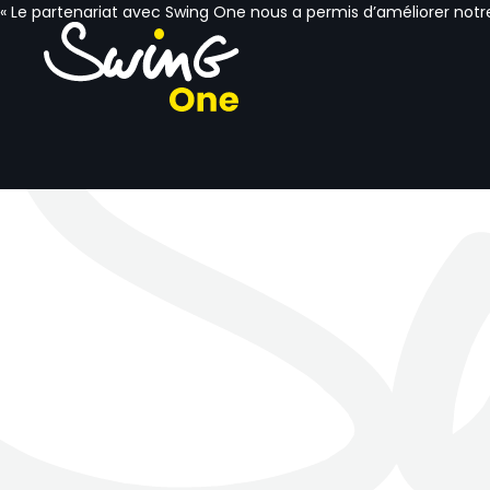
« Le partenariat avec Swing One nous a permis d’améliorer notre 
Préparez-vous à
rejoindre le ryt
avec Swing-One