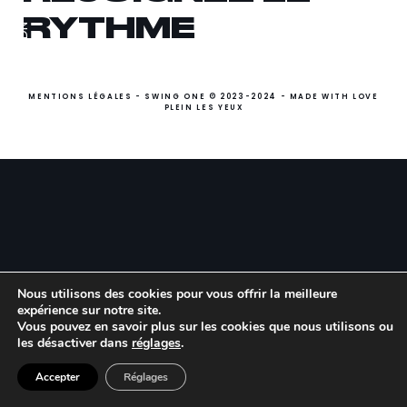
10 Rue du Débarcadère
RYTHME
VOUS
LNKDN
Paris 75017
+33 01 40 55 14 90
TALENTS
contact@swing-one.fr
La Swing Family
La Swing Family
REJOIGNEZ LE
MENTIONS LÉGALES
- SWING ONE © 2023-2024 - MADE WITH LOVE
PLEIN LES YEUX
RYTHME
SWING ONE MONACO
Ouverture prochainement :-)
Collaborons
Collaborons
ensemble
ensemble
Follow us !
LNKDN
Quel est votre rôle ?
Quel est votre profil ?
Nous utilisons des cookies pour vous offrir la meilleure
expérience sur notre site.
Vous pouvez en savoir plus sur les cookies que nous utilisons ou
les désactiver dans
réglages
.
Quel est votre nom ?
Quel est votre nom ?
Accepter
Réglages